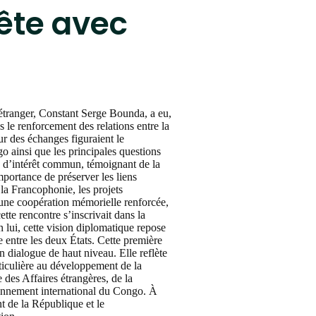
tête avec
’étranger, Constant Serge Bounda, a eu,
le renforcement des relations entre la
r des échanges figuraient le
o ainsi que les principales questions
es d’intérêt commun, témoignant de la
mportance de préserver les liens
la Francophonie, les projets
r une coopération mémorielle renforcée,
tte rencontre s’inscrivait dans la
 lui, cette vision diplomatique repose
e entre les deux États. Cette première
 dialogue de haut niveau. Elle reflète
ticulière au développement de la
des Affaires étrangères, de la
yonnement international du Congo. À
nt de la République et le