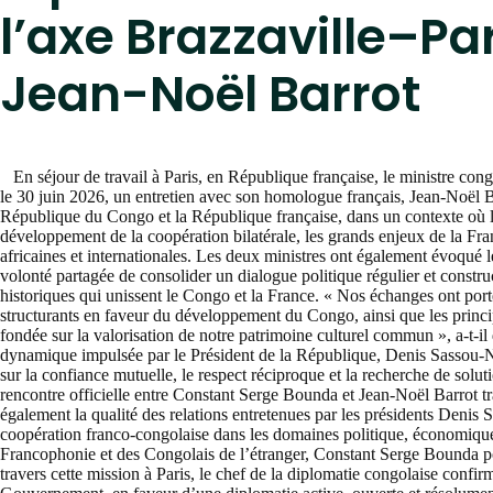
l’axe Brazzaville–Pa
Jean-Noël Barrot
En séjour de travail à Paris, en République française, le ministre cong
le 30 juin 2026, un entretien avec son homologue français, Jean-Noël B
République du Congo et la République française, dans un contexte où le
développement de la coopération bilatérale, les grands enjeux de la Fr
africaines et internationales. Les deux ministres ont également évoqué 
volonté partagée de consolider un dialogue politique régulier et constru
historiques qui unissent le Congo et la France. « Nos échanges ont porté
structurants en faveur du développement du Congo, ainsi que les princip
fondée sur la valorisation de notre patrimoine culturel commun », a-t-il
dynamique impulsée par le Président de la République, Denis Sassou-N’Gu
sur la confiance mutuelle, le respect réciproque et la recherche de solu
rencontre officielle entre Constant Serge Bounda et Jean-Noël Barrot tr
également la qualité des relations entretenues par les présidents Den
coopération franco-congolaise dans les domaines politique, économique,
Francophonie et des Congolais de l’étranger, Constant Serge Bounda p
travers cette mission à Paris, le chef de la diplomatie congolaise confir