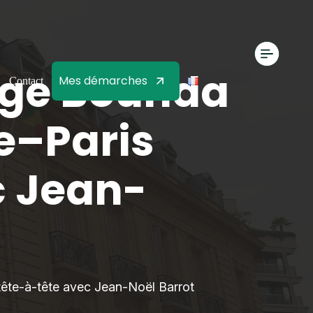
rge Bounda
Mes démarches
Contact
le–Paris
c Jean-
 tête-à-tête avec Jean-Noël Barrot