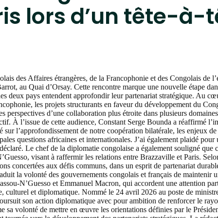
ris lors d’un tête-à-
olais des Affaires étrangères, de la Francophonie et des Congolais de l
arrot, au Quai d’Orsay. Cette rencontre marque une nouvelle étape dans 
s deux pays entendent approfondir leur partenariat stratégique. Au cœu
ancophonie, les projets structurants en faveur du développement du Cong
les perspectives d’une collaboration plus étroite dans plusieurs domain
ctif. À l’issue de cette audience, Constant Serge Bounda a réaffirmé l’i
 sur l’approfondissement de notre coopération bilatérale, les enjeux de 
ales questions africaines et internationales. J’ai également plaidé pou
 déclaré. Le chef de la diplomatie congolaise a également souligné que ce
esso, visant à raffermir les relations entre Brazzaville et Paris. Selon
tions concertées aux défis communs, dans un esprit de partenariat durabl
aduit la volonté des gouvernements congolais et français de maintenir un
is Sassou-N’Guesso et Emmanuel Macron, qui accordent une attention par
 culturel et diplomatique. Nommé le 24 avril 2026 au poste de ministre 
oursuit son action diplomatique avec pour ambition de renforcer le ra
me sa volonté de mettre en œuvre les orientations définies par le Préside