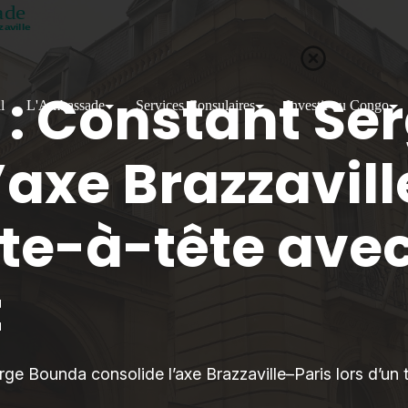
 : Constant Se
l
L'Ambassade
Services Consulaires
Investir au Congo
’axe Brazzavil
ête-à-tête ave
t
rge Bounda consolide l’axe Brazzaville–Paris lors d’un