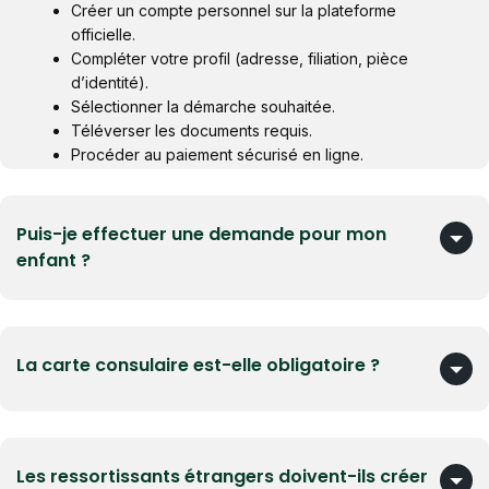
Créer un compte personnel sur la plateforme
officielle.
Compléter votre profil (adresse, filiation, pièce
d’identité).
Sélectionner la démarche souhaitée.
Téléverser les documents requis.
Procéder au paiement sécurisé en ligne.
Puis-je effectuer une demande pour mon
enfant ?
Ajouter l’enfant comme affilié depuis votre espace
La carte consulaire est-elle obligatoire ?
personnel.
Initier la démarche en son nom.
Fournir les pièces spécifiques au mineur.
Obligatoire pour tout ressortissant congolais résidant
Les ressortissants étrangers doivent-ils créer
dans la circonscription de Paris.