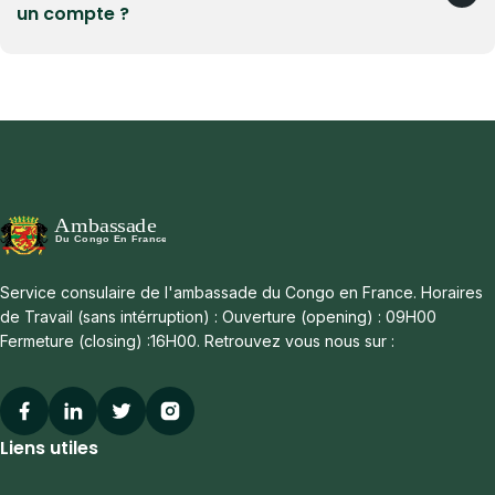
Préalable indispensable à toute demande consulaire.
un compte ?
Exigée pour passeport, procuration, mariage, PACS,
laissez-passer, etc.
Oui, la création d’un compte est obligatoire.
Elle permet d’initier toute démarche administrative.
Le compte est personnel et sécurisé.
Service consulaire de l'ambassade du Congo en France. Horaires
de Travail (sans intérruption) : Ouverture (opening) : 09H00
Fermeture (closing) :16H00. Retrouvez vous nous sur :
Facebook
Linkedin
Twitter
Instagram
Liens utiles