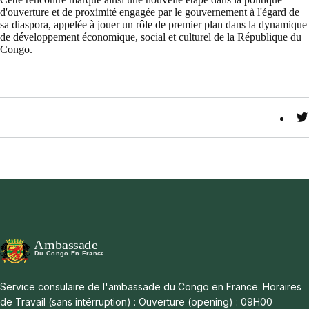
d'ouverture et de proximité engagée par le gouvernement à l'égard de
sa diaspora, appelée à jouer un rôle de premier plan dans la dynamique
de développement économique, social et culturel de la République du
Congo.
T
Service consulaire de l'ambassade du Congo en France. Horaires
de Travail (sans intérruption) : Ouverture (opening) : 09H00