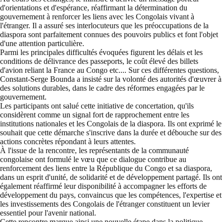
d'orientations et d'espérance, réaffirmant la détermination du
gouvernement à renforcer les liens avec les Congolais vivant à
l'étranger. Il a assuré ses interlocuteurs que les préoccupations de la
diaspora sont parfaitement connues des pouvoirs publics et font l'objet
d'une attention particulière.
Parmi les principales difficultés évoquées figurent les délais et les
conditions de délivrance des passeports, le coût élevé des billets
d'avion reliant la France au Congo etc.... Sur ces différentes questions,
Constant-Serge Bounda a insisté sur la volonté des autorités d'œuvrer à
des solutions durables, dans le cadre des réformes engagées par le
gouvernement.
Les participants ont salué cette initiative de concertation, qu'ils
considèrent comme un signal fort de rapprochement entre les
institutions nationales et les Congolais de la diaspora. Ils ont exprimé le
souhait que cette démarche s'inscrive dans la durée et débouche sur des
actions concrètes répondant à leurs attentes.
À l'issue de la rencontre, les représentants de la communauté
congolaise ont formulé le vœu que ce dialogue contribue au
renforcement des liens entre la République du Congo et sa diaspora,
dans un esprit d'unité, de solidarité et de développement partagé. Ils ont
également réaffirmé leur disponibilité à accompagner les efforts de
développement du pays, convaincus que les compétences, l'expertise et
les investissements des Congolais de l'étranger constituent un levier
essentiel pour l'avenir national.
Cette rencontre marque ainsi une nouvelle étape dans la politique