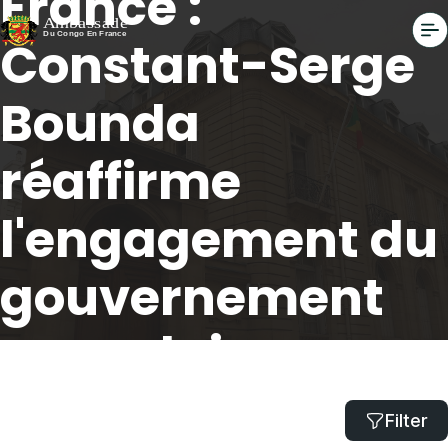
France :
Constant-Serge
Bounda
réaffirme
l'engagement du
gouvernement
congolais
Accueil
Filter
Dialogue avec la diaspora en France : Constant-Serge